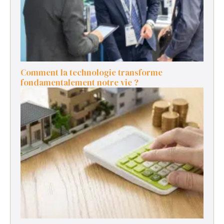
Comment la technologie transforme
fondamentalement notre vie ?