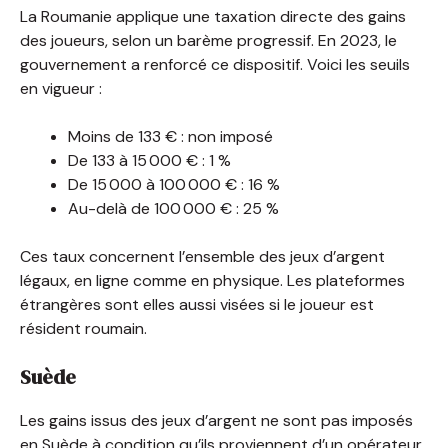
La Roumanie applique une taxation directe des gains
des joueurs, selon un barème progressif. En 2023, le
gouvernement a renforcé ce dispositif. Voici les seuils
en vigueur :
Moins de 133 € : non imposé
De 133 à 15 000 € : 1 %
De 15 000 à 100 000 € : 16 %
Au-delà de 100 000 € : 25 %
Ces taux concernent l’ensemble des jeux d’argent
légaux, en ligne comme en physique. Les plateformes
étrangères sont elles aussi visées si le joueur est
résident roumain.
Suède
Les gains issus des jeux d’argent ne sont pas imposés
en Suède à condition qu’ils proviennent d’un opérateur