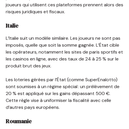
joueurs qui utilisent ces plateformes prennent alors des
risques juridiques et fiscaux.
Italie
L’Italie suit un modèle similaire. Les joueurs ne sont pas
imposés, quelle que soit la somme gagnée. L’État cible
les opérateurs, notamment les sites de paris sportifs et
les casinos en ligne, avec des taux de 24 à 25 % sur le
produit brut des jeux.
Les loteries gérées par l’État (comme SuperEnalotto)
sont soumises à un régime spécial : un prélèvement de
20 % est appliqué sur les gains dépassant 500 €.
Cette règle vise à uniformiser la fiscalité avec celle
d’autres pays européens.
Roumanie