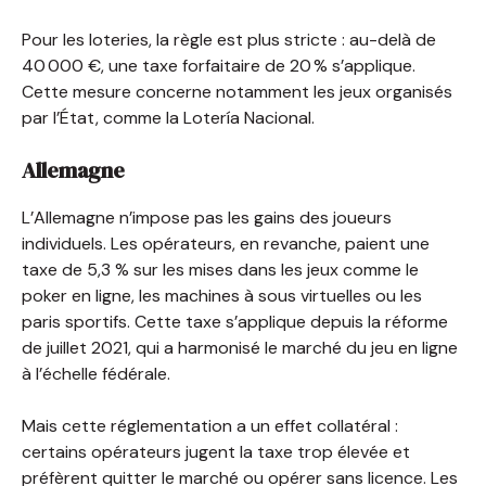
Pour les loteries, la règle est plus stricte : au-delà de
40 000 €, une taxe forfaitaire de 20 % s’applique.
Cette mesure concerne notamment les jeux organisés
par l’État, comme la Lotería Nacional.
Allemagne
L’Allemagne n’impose pas les gains des joueurs
individuels. Les opérateurs, en revanche, paient une
taxe de 5,3 % sur les mises dans les jeux comme le
poker en ligne, les machines à sous virtuelles ou les
paris sportifs. Cette taxe s’applique depuis la réforme
de juillet 2021, qui a harmonisé le marché du jeu en ligne
à l’échelle fédérale.
Mais cette réglementation a un effet collatéral :
certains opérateurs jugent la taxe trop élevée et
préfèrent quitter le marché ou opérer sans licence. Les