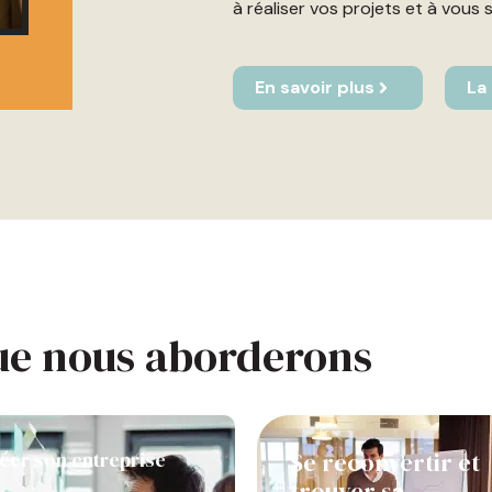
à réaliser vos projets et à vous 
En savoir plus
La
ue nous aborderons
éer son entreprise
Se reconvertir et
trouver sa