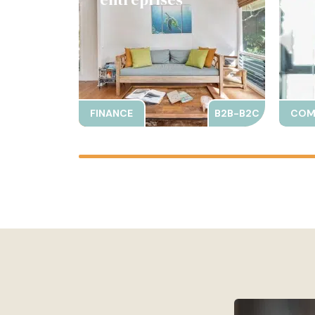
FINANCE
B2B-B2C
COM