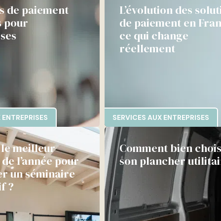
ns de paiement
L’évolution des solut
s pour
de paiement en Fran
ises
ce qui change
réellement
 ENTREPRISES
SERVICES AUX ENTREPRISES
 le meilleur
Comment bien chois
de l’année pour
son plancher utilitai
er un séminaire
f ?