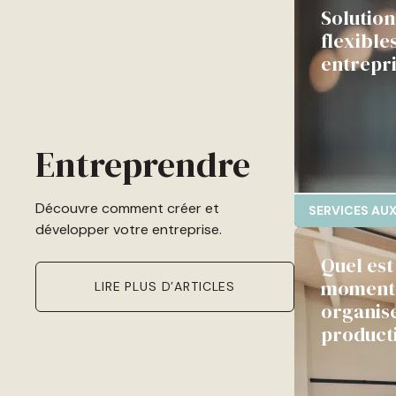
Solutio
flexible
entrepr
Entreprendre
Découvre comment créer et
SERVICES AUX
développer votre entreprise.
Quel est
moment 
LIRE PLUS D’ARTICLES
organis
producti