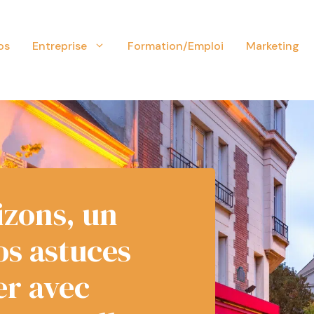
os
Entreprise
Formation/Emploi
Marketing
zons, un
os astuces
er avec