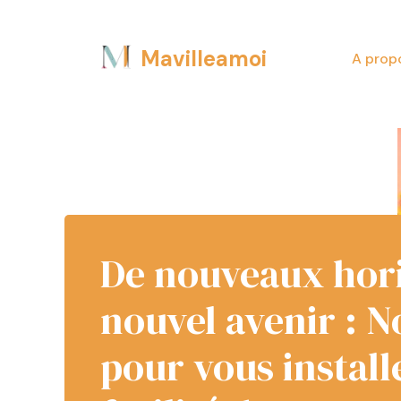
Aller
Mavilleamoi
au
A prop
contenu
De nouveaux hori
nouvel avenir : N
pour vous install