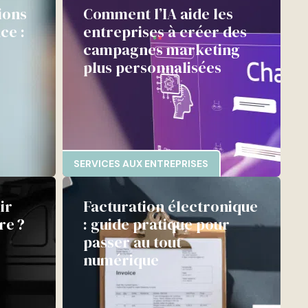
ions
Comment l’IA aide les
ce :
entreprises à créer des
campagnes marketing
plus personnalisées
SERVICES AUX ENTREPRISES
ir
Facturation électronique
re ?
: guide pratique pour
passer au tout
numérique