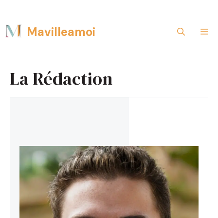
Aller
Mavilleamoi
M
au
contenu
La Rédaction